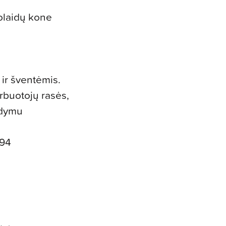
olaidų kone
 ir šventėmis.
rbuotojų rasės,
ykdymu
894