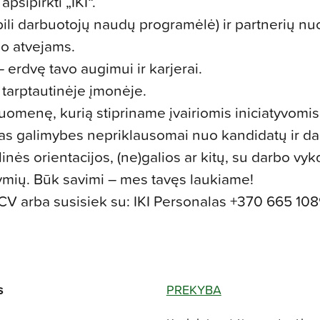
psipirkti „IKI“.
li darbuotojų naudų programėlė) ir partnerių nu
o atvejams.
 – erdvę tavo augimui ir karjerai.
, tarptautinėje įmonėje.
uomenę, kurią stipriname įvairiomis iniciatyvomis
as galimybes nepriklausomai nuo kandidatų ir da
linės orientacijos, (ne)galios ar kitų, su darbo v
ymių. Būk savimi – mes tavęs laukiame!
CV arba susisiek su: IKI Personalas +
370 665 10
s
PREKYBA