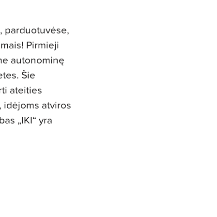
e, parduotuvėse,
mais! Pirmieji
ėme autonominę
tes. Šie
ti ateities
 idėjoms atviros
bas „IKI“ yra