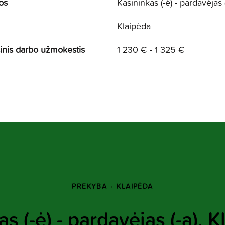
os
Kasininkas (-ė) - pardavėjas (
Klaipėda
nis darbo užmokestis
1 230 € - 1 325 €
PREKYBA
·
KLAIPĖDA
s (-ė) - pardavėjas (-a), 