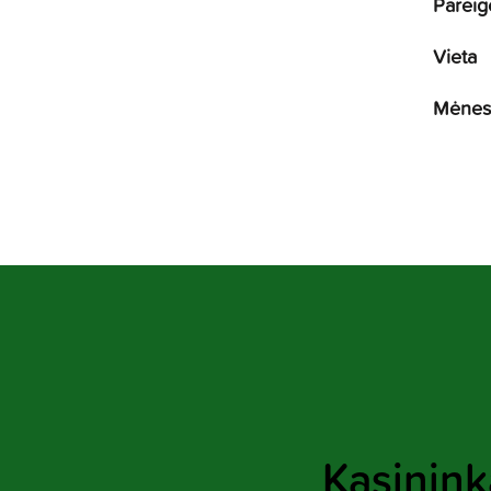
Pareig
Vieta
Mėnesi
Kasininka