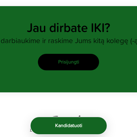
Jau dirbate IKI?
arbiaukime ir raskime Jums kitą kolegę (-ą
Prisijungti
Kandidatuoti
Pareiškėjų sekimo sistema
„Teamtailor“