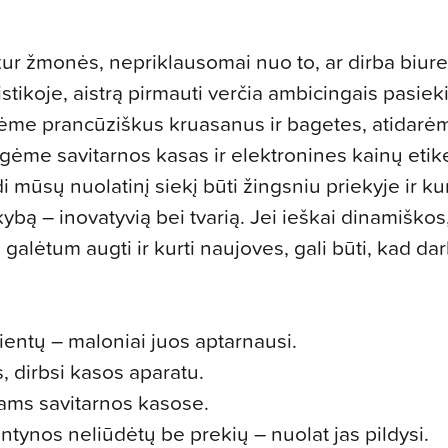
a, kur žmonės, nepriklausomai nuo to, ar dirba biur
stikoje, aistrą pirmauti verčia ambicingais pasieki
atėme prancūziškus kruasanus ir bagetes, atidar
gėme savitarnos kasas ir elektronines kainų etike
i mūsų nuolatinį siekį būti žingsniu priekyje ir kur
ą – inovatyvią bei tvarią. Jei ieškai dinamiškos,
 galėtum augti ir kurti naujoves, gali būti, kad dar
lientų – maloniai juos aptarnausi.
 dirbsi kasos aparatu.
tams savitarnos kasose.
entynos neliūdėtų be prekių – nuolat jas pildysi.