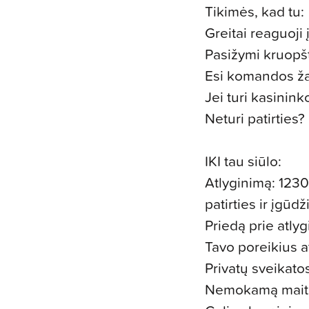
Tikimės, kad tu:
Greitai reaguoji į
Pasižymi kruopš
Esi komandos ža
Jei turi kasinink
Neturi patirties
IKI tau siūlo:
Atlyginimą: 123
patirties ir įgūdži
Priedą prie atly
Tavo poreikius at
Privatų sveikato
Nemokamą mait