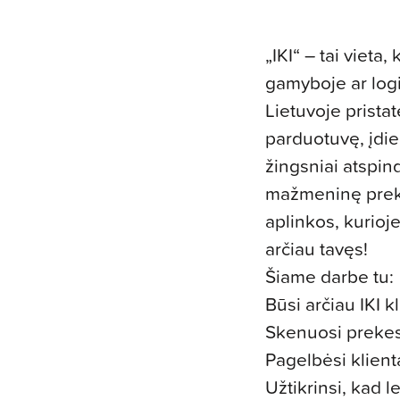
„IKI“ – tai viet
gamyboje ar logi
Lietuvoje prist
parduotuvę, įdie
žingsniai atspind
mažmeninę prekyb
aplinkos, kurioje
arčiau tavęs!
Šiame darbe tu:
Būsi arčiau IKI k
Skenuosi prekes,
Pagelbėsi klien
Užtikrinsi, kad l