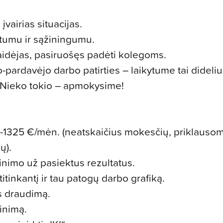
 įvairias situacijas.
tumu ir sąžiningumu.
idėjas, pasiruošęs padėti kolegoms.
o-pardavėjo darbo patirties – laikytume tai dideli
? Nieko tokio – apmokysime!
0-1325 €/mėn. (neatskaičius mokesčių, priklausom
ų).
ginimo už pasiektus rezultatus.
itinkantį ir tau patogų darbo grafiką.
s draudimą.
inimą.