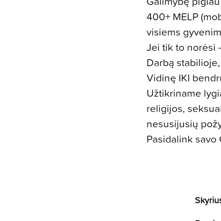
Galimybę pigiau a
400+ MELP (mobi
visiems gyvenim
Jei tik to norėsi
Darbą stabilioje
Vidinę IKI bendr
Užtikriname lygi
religijos, seksua
nesusijusių pož
Pasidalink savo 
Skyriu