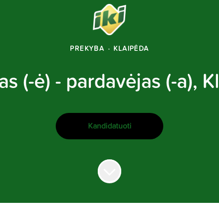
PREKYBA
·
KLAIPĖDA
s (-ė) - pardavėjas (-a), 
Kandidatuoti